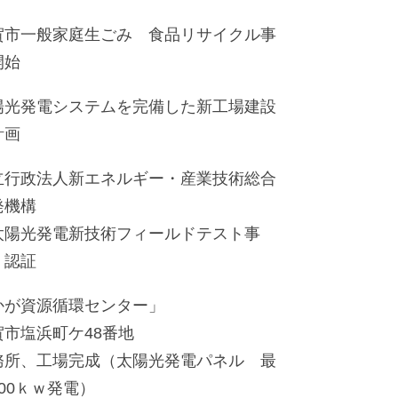
賀市一般家庭生ごみ 食品リサイクル事
開始
陽光発電システムを完備した新工場建設
計画
立行政法人新エネルギー・産業技術総合
発機構
太陽光発電新技術フィールドテスト事
」認証
かが資源循環センター」
賀市塩浜町ケ48番地
務所、工場完成（太陽光発電パネル 最
00ｋｗ発電）