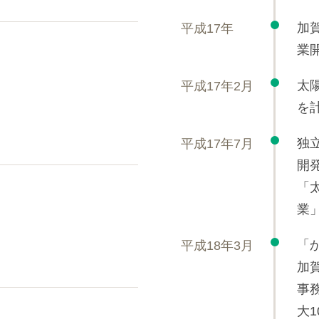
加
平成17年
業
太
平成17年2月
を
独
平成17年7月
開
「
業
「
平成18年3月
加
事
大1