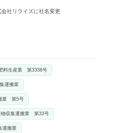
式会社リライズに社名変更
肥料生産業 第3338号
集運搬業
搬業 第5号
物収集運搬業 第33号
集運搬業